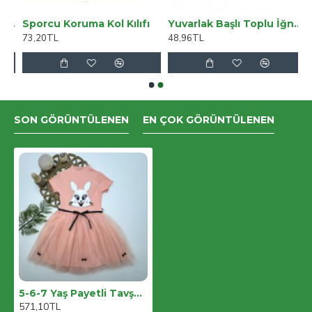
Mavi Kar Yıkama Likralı Mom Jeans
Sporcu Koruma Kol Kılıfı
Yuvarlak Başlı Toplu İğne 30lu
73,20TL
48,96TL
SON GÖRÜNTÜLENEN
EN ÇOK GÖRÜNTÜLENEN
5-6-7 Yaş Payetli Tavşan Baskılı Kız Çocuk Elbisesi
571,10TL