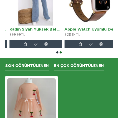
y Jean Simsiyah Solmaz Garantili ( Toparlayıcı )
Kadın Siyah Yüksek Bel Likralı Mom Jeans
Apple Watch Uyumlu Deri Kordon 38-40-41mm ROM RST2EF
899,99TL
926,64TL
SON GÖRÜNTÜLENEN
EN ÇOK GÖRÜNTÜLENEN