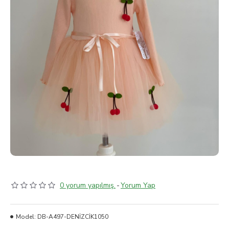
0 yorum yapılmış.
-
Yorum Yap
Model:
DB-A497-DENİZCİK1050