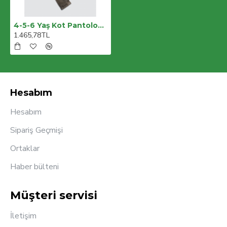
4-5-6 Yaş Kot Pantolonlu Nubukceketli Uzun Kollu Penye Sweat 3lü Erkek Çocuk Takımı
1.465,78TL
Hesabım
Hesabım
Sipariş Geçmişi
Ortaklar
Haber bülteni
Müşteri servisi
İletişim