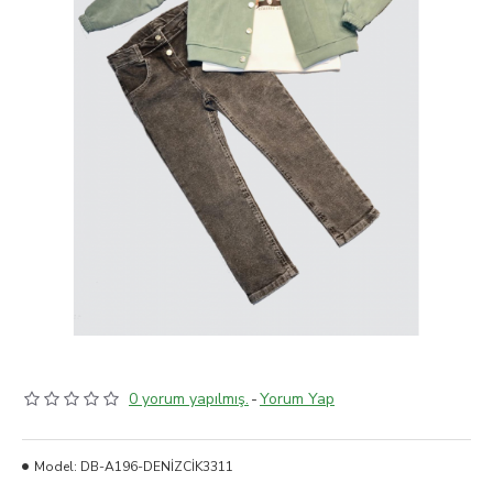
0 yorum yapılmış.
-
Yorum Yap
Model:
DB-A196-DENİZCİK3311