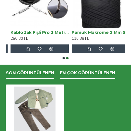
a Denim Kot Palazzo Pantolon
Kablo Jak Fişli Pro 3 Metre Siyah KJF3BK
Pamuk Makrome 2 Mm Siyah
256,80TL
110,88TL
SON GÖRÜNTÜLENEN
EN ÇOK GÖRÜNTÜLENEN