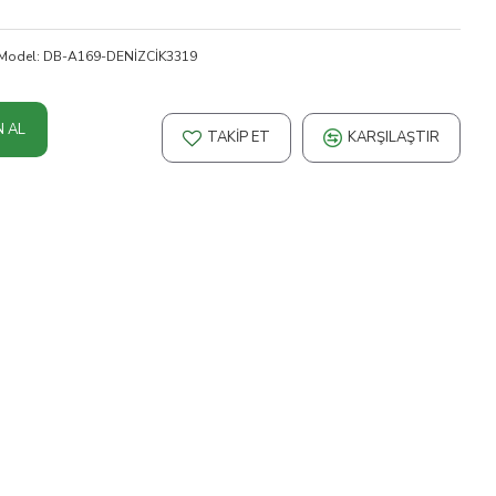
Model:
DB-A169-DENİZCİK3319
N AL
TAKIP ET
KARŞILAŞTIR