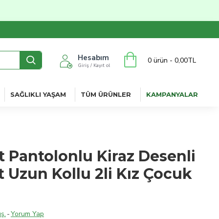
Hesabım
0 ürün - 0,00TL
Giriş / Kayıt ol
SAĞLIKLI YAŞAM
TÜM ÜRÜNLER
KAMPANYALAR
t Pantolonlu Kiraz Desenli
 Uzun Kollu 2li Kız Çocuk
ş.
-
Yorum Yap