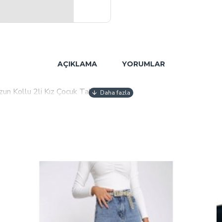
AÇIKLAMA
YORUMLAR
un Kollu 2li Kız Çocuk Takımı