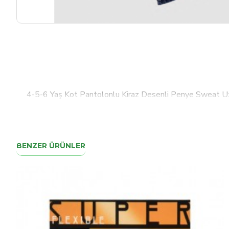
4-5-6 Yaş Kot Pantolonlu Kiraz Desenli Penye Sweat Uz
BENZER ÜRÜNLER