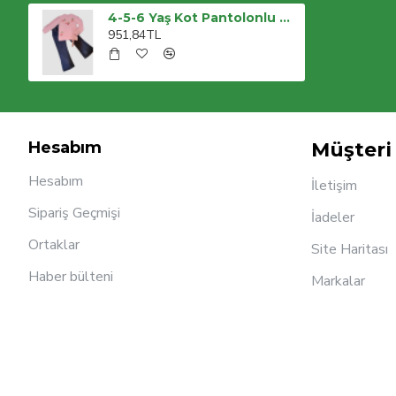
4-5-6 Yaş Kot Pantolonlu Kiraz Desenli Penye Sweat Uzun Kollu 2li Kız Çocuk Takımı
951,84TL
Hesabım
Müşteri 
Hesabım
İletişim
Sipariş Geçmişi
İadeler
Ortaklar
Site Haritası
Haber bülteni
Markalar