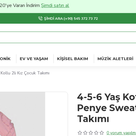
aran İndirim
Şimdi satın al
ŞIMDI ARA:(+90) 545 372 73 72
ONIK
EV VE YAŞAM
KIŞISEL BAKIM
MÜZIK ALETLERI
ollu 2li Kız Çocuk Takımı
4-5-6 Yaş Ko
Penye Sweat
Takımı
0 yorum yapılmı