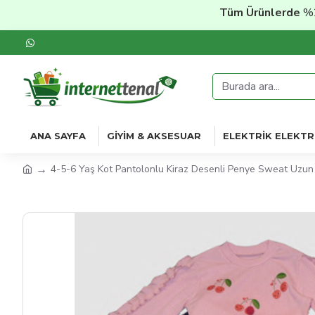
Tüm Ürünlerde
%20'ye V
ANA SAYFA
GIYIM & AKSESUAR
ELEKTRIK ELEKTR
4-5-6 Yaş Kot Pantolonlu Kiraz Desenli Penye Sweat Uzun K