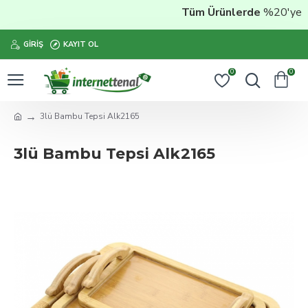
Tüm Ürünlerde
%20'ye Var
GIRIŞ
KAYIT OL
0
0
3lü Bambu Tepsi Alk2165
3lü Bambu Tepsi Alk2165