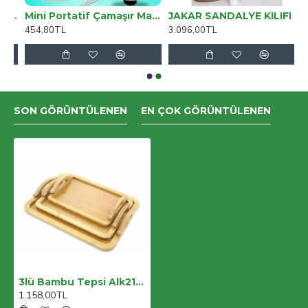
yumlu Deri Kordon 42-44-45mm NM3-AS2 Taba
Mini Portatif Çamaşır Makinesi
JAKAR SANDALYE KILIFI
454,80TL
3.096,00TL
SON GÖRÜNTÜLENEN
EN ÇOK GÖRÜNTÜLENEN
3lü Bambu Tepsi Alk2165
1.158,00TL