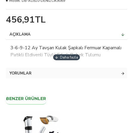
Model:
DB-A1810-DENİZCİK9069
456,91TL
AÇIKLAMA
3-6-9-12 Ay Tavşan Kulak Şapkalı Fermuar Kapamalı
Patikli Eldivenli Tüylü Erkek Bebek Tulumu
YORUMLAR
BENZER ÜRÜNLER