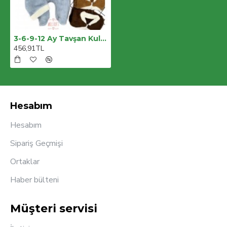
3-6-9-12 Ay Tavşan Kulak Şapkalı Fermuar Kapamalı Patikli Eldivenli Tüylü Erkek Bebek Tulumu
456,91TL
Hesabım
Hesabım
Sipariş Geçmişi
Ortaklar
Haber bülteni
Müşteri servisi