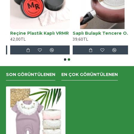
ean Pantolon ( Renk Solmaz )
Reçine Plastik Kaplı VRMR
Saplı Bulaşık Tencere Ovma Süngeri
42,00TL
39,60TL
SON GÖRÜNTÜLENEN
EN ÇOK GÖRÜNTÜLENEN