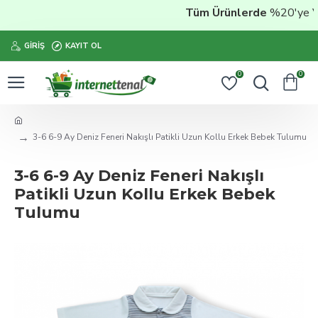
Tüm Ürünlerde
%20'ye Vara
GIRIŞ
KAYIT OL
0
0
3-6 6-9 Ay Deniz Feneri Nakışlı Patikli Uzun Kollu Erkek Bebek Tulumu
3-6 6-9 Ay Deniz Feneri Nakışlı
Patikli Uzun Kollu Erkek Bebek
Tulumu