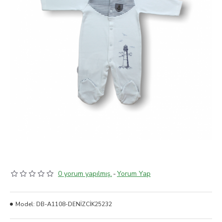
0 yorum yapılmış.
-
Yorum Yap
Model:
DB-A1108-DENİZCİK25232