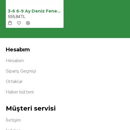
3-6 6-9 Ay Deniz Feneri Nakışlı Patikli Uzun Kollu Erkek Bebek Tulumu
555,84TL
Hesabım
Hesabım
Sipariş Geçmişi
Ortaklar
Haber bülteni
Müşteri servisi
İletişim