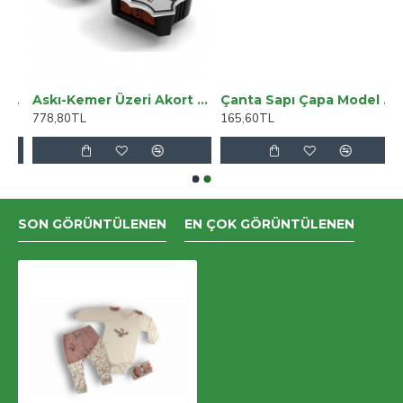
ol Paça Yüksek Bel Jeans
Askı-Kemer Üzeri Akort Aleti Musedo T-66
Çanta Sapı Çapa Model Lacivert 18 Cm
778,80TL
165,60TL
SON GÖRÜNTÜLENEN
EN ÇOK GÖRÜNTÜLENEN