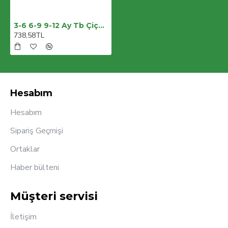
3-6 6-9 9-12 Ay Tb Çiçek Nakışlı Bandanalı Uzun Kollu Zıbınlı 3lü Kız Bebek Takımı
738,58TL
Hesabım
Hesabım
Sipariş Geçmişi
Ortaklar
Haber bülteni
Müşteri servisi
İletişim