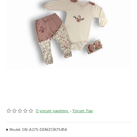
0 yorum yapılmış.
-
Yorum Yap
Model:
DB-A275-DENİZCİK75456