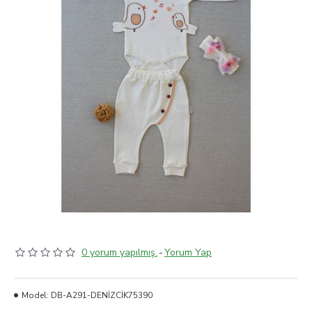
0 yorum yapılmış.
-
Yorum Yap
Model:
DB-A291-DENİZCİK75390