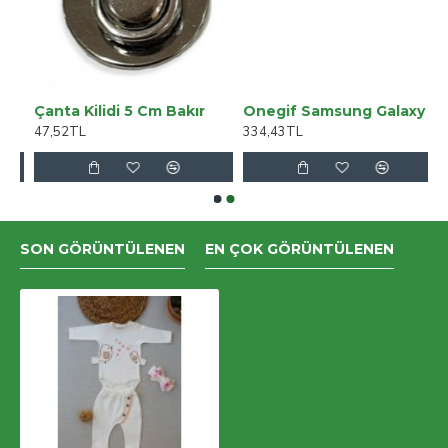
ı Süper Yüksek Bel Salaş Jeans Palazzo Pantolon
Çanta Kilidi 5 Cm Bakır
Onegif Samsung Galaxy A55 5g Bright Simli Kapak - Gold
47,52TL
334,43TL
SON GÖRÜNTÜLENEN
EN ÇOK GÖRÜNTÜLENEN