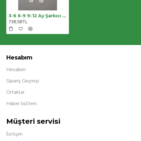
3-6 6-9 9-12 Ay Şarkıcı Kuşlar Nakışlı Bandanalı Uzun Kollu Zıbınlı 3lü Kız Bebek Takımı
738,58TL
Hesabım
Hesabım
Sipariş Geçmişi
Ortaklar
Haber bülteni
Müşteri servisi
İletişim