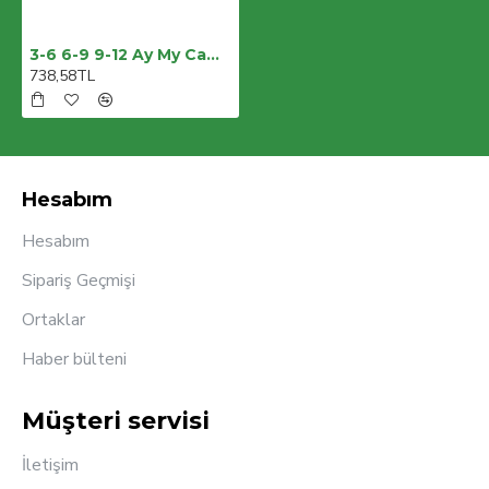
3-6 6-9 9-12 Ay My Camping Nakışlı Bandajlı Uzun Kollu Zıbınlı 3lü Erkek Bebek Takımı
738,58TL
Hesabım
Hesabım
Sipariş Geçmişi
Ortaklar
Haber bülteni
Müşteri servisi
İletişim