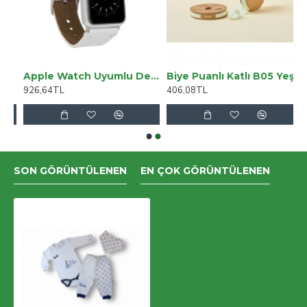
ş Jean Palazzo Pantolon( Süper Yüksek ) Wide Leg.
Apple Watch Uyumlu Deri Kordon 38-40-41mm Orfe F3 Beyaz
Biye Puanlı Katlı B05 Yeşil 2 Cm 25 Metre %65 Koton %35 Polyester
926,64TL
406,08TL
SON GÖRÜNTÜLENEN
EN ÇOK GÖRÜNTÜLENEN