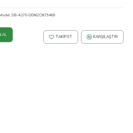
Model:
DB-A270-DENİZCİK75469
N AL
TAKIP ET
KARŞILAŞTIR