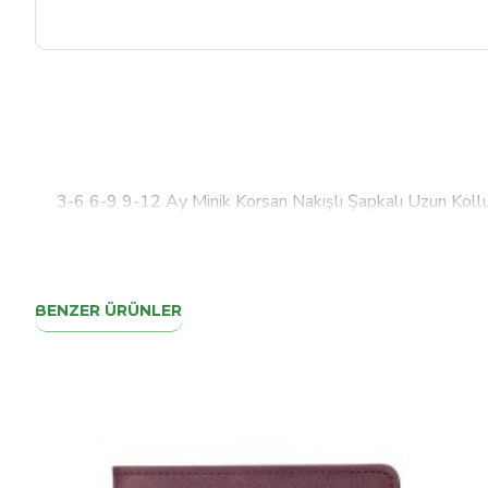
3-6 6-9 9-12 Ay Minik Korsan Nakışlı Şapkalı Uzun Kollu
BENZER ÜRÜNLER