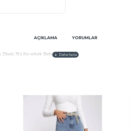
AÇIKLAMA
YORUMLAR
 Zıbınlı 3lü Kız-erkek Bebek Takımı