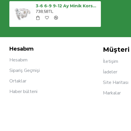
3-6 6-9 9-12 Ay Minik Korsan Nakışlı Şapkalı Uzun Kollu Zıbınlı 3lü Kız-erkek Bebek Takımı
738,58TL
Hesabım
Müşteri 
Hesabım
İletişim
Sipariş Geçmişi
İadeler
Ortaklar
Site Haritası
Haber bülteni
Markalar