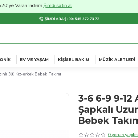
Varan İndirim
Şimdi satın al
ŞIMDI ARA:(+90) 545 372 73 72
ONIK
EV VE YAŞAM
KIŞISEL BAKIM
MÜZIK ALETLERI
bınlı 3lü Kız-erkek Bebek Takımı
3-6 6-9 9-12
Şapkalı Uzun
Bebek Takı
0 yorum yapılmı