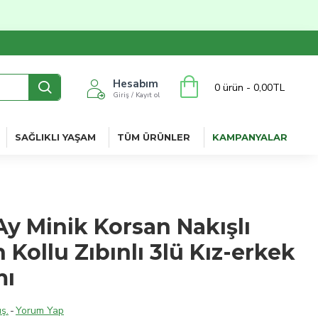
Hesabım
0 ürün - 0,00TL
Giriş / Kayıt ol
SAĞLIKLI YAŞAM
TÜM ÜRÜNLER
KAMPANYALAR
 Ay Minik Korsan Nakışlı
 Kollu Zıbınlı 3lü Kız-erkek
mı
ş.
-
Yorum Yap