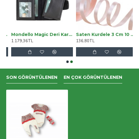
 Arka Cepsiz Exstra Yüksek Bel Palazzo Jean Pantalon
Mondello Magic Deri Kartlık RST1 Siyah
Saten Kurdele 3 Cm 10 Metre Somon
1.179,36TL
136,80TL
SON GÖRÜNTÜLENEN
EN ÇOK GÖRÜNTÜLENEN