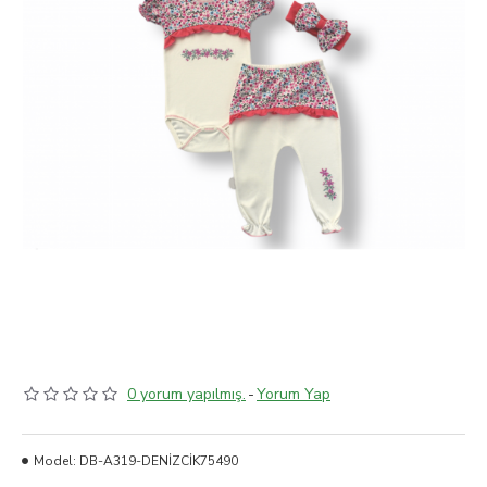
0 yorum yapılmış.
-
Yorum Yap
Model:
DB-A319-DENİZCİK75490