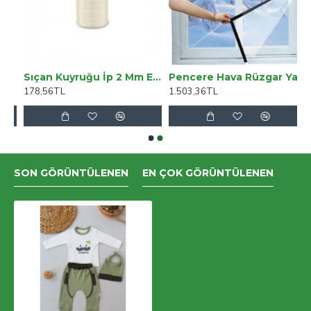
Sıçan Kuyruğu İp 2 Mm Ekru 90 Mt
Pencere Hava Rüzgar Yalıtım Filmi 2*2 Metre
178,56TL
1.503,36TL
SON GÖRÜNTÜLENEN
EN ÇOK GÖRÜNTÜLENEN