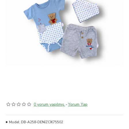
0 yorum yapılmış.
-
Yorum Yap
Model:
DB-A258-DENİZCİK75502