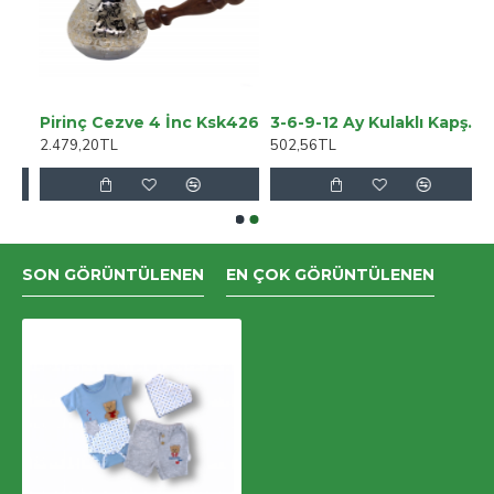
 Jean Kot Salaş
Pirinç Cezve 4 İnc Ksk426
3-6-9-12 Ay Kulaklı Kapşonlu Havuç Baskılı Uzun Kollu Kız Erkek Bebek Tulumu
2.479,20TL
502,56TL
SON GÖRÜNTÜLENEN
EN ÇOK GÖRÜNTÜLENEN