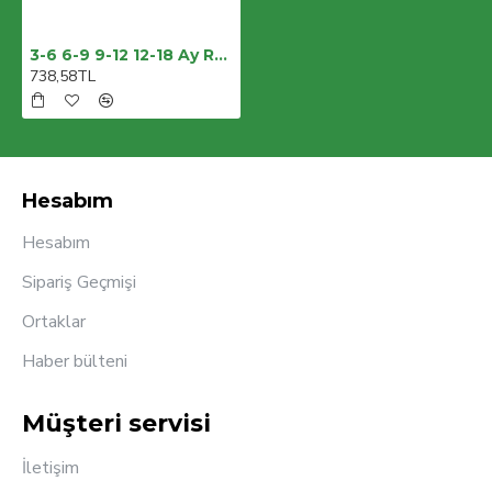
3-6 6-9 9-12 12-18 Ay Romantik Ayıcık Nakışlı Bandajlı Kısa Kollu Zıbınlı 3lü Kız-erkek Bebek Takımı
738,58TL
Hesabım
Hesabım
Sipariş Geçmişi
Ortaklar
Haber bülteni
Müşteri servisi
İletişim