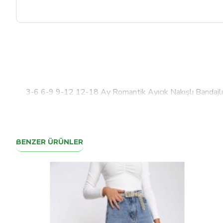
3-6 6-9 9-12 12-18 Ay Romantik Ayıcık Nakışlı Bandajlı
BENZER ÜRÜNLER