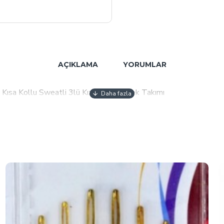
AÇIKLAMA
YORUMLAR
 Kısa Kollu Sweatli 3lü Kız-erkek Bebek Takımı