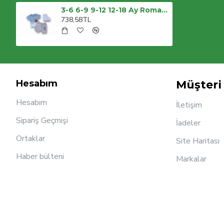
3-6 6-9 9-12 12-18 Ay Romantik Ayıcık Nakışlı Bandajlı Kısa Kollu Sweatli 3lü Kız-erkek Bebek Takımı
738,58TL
Hesabım
Müşteri 
Hesabım
İletişim
Sipariş Geçmişi
İadeler
Ortaklar
Site Haritası
Haber bülteni
Markalar