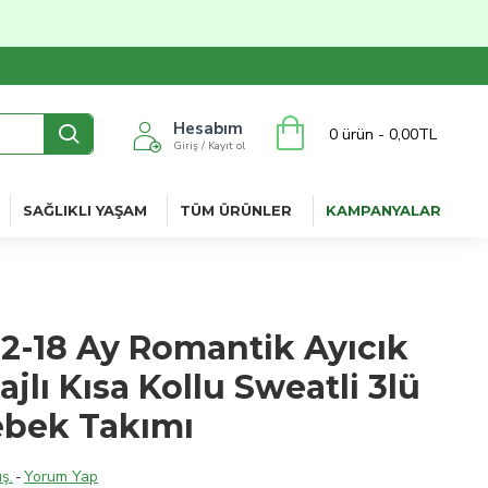
Hesabım
0 ürün - 0,00TL
Giriş / Kayıt ol
SAĞLIKLI YAŞAM
TÜM ÜRÜNLER
KAMPANYALAR
 12-18 Ay Romantik Ayıcık
jlı Kısa Kollu Sweatli 3lü
ebek Takımı
ş.
-
Yorum Yap