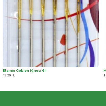
Etamin Goblen İğnesi 6lı
M
43,20TL
1