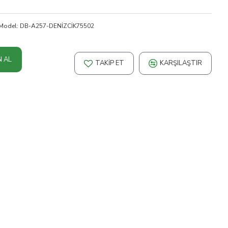
Model:
DB-A257-DENİZCİK75502
N AL
TAKIP ET
KARŞILAŞTIR