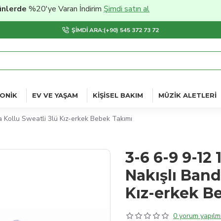
rde
%20'ye Varan İndirim
Şimdi satın al
ŞIMDI ARA:(+90) 545 372 73 72
ONIK
EV VE YAŞAM
KIŞISEL BAKIM
MÜZIK ALETLERI
a Kollu Sweatli 3lü Kız-erkek Bebek Takımı
3-6 6-9 9-12
Nakışlı Banda
Kız-erkek B
0 yorum yapılmı