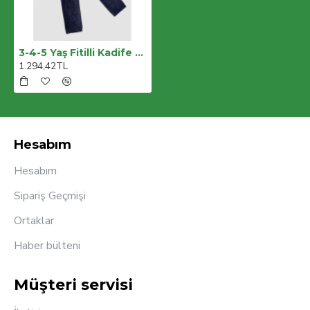
3-4-5 Yaş Fitilli Kadife Pantolon Kapitone Kapşonlu Yelek Uzun Kollu Sweat 3lü Erkek Çocuk Takımı
1.294,42TL
Hesabım
Hesabım
Sipariş Geçmişi
Ortaklar
Haber bülteni
Müşteri servisi