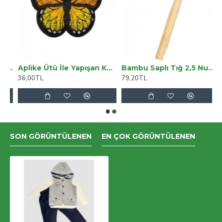
Sakal Ense Çizim Lazer Öncesi Kişisel Bakım Unisex Tıraş Makinesi
Aplike Ütü İle Yapışan Kelebek Sarı Arma 7x5 Cm
Bambu Saplı Tığ 2,5 Numara
36,00TL
79,20TL
SON GÖRÜNTÜLENEN
EN ÇOK GÖRÜNTÜLENEN