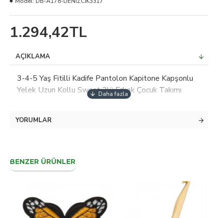
Model:
DB-A178-DENİZCİK3317
1.294,42TL
AÇIKLAMA
3-4-5 Yaş Fitilli Kadife Pantolon Kapitone Kapşonlu
Yelek Uzun Kollu Sweat 3lü Erkek Çocuk Takımı
YORUMLAR
BENZER ÜRÜNLER