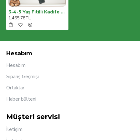
3-4-5 Yaş Fitilli Kadife Ceket Kot Pantolonlu 3lü Kız Erkek Çocuk Takımı
1.465,78TL
Hesabım
Hesabım
Sipariş Geçmişi
Ortaklar
Haber bülteni
Müşteri servisi
İletişim