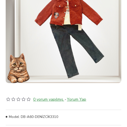
0 yorum yapılmış.
-
Yorum Yap
Model:
DB-A60-DENİZCİK3310