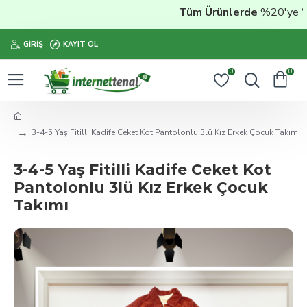
Tüm Ürünlerde
%20'ye Vara
GIRIŞ
KAYIT OL
0
0
3-4-5 Yaş Fitilli Kadife Ceket Kot Pantolonlu 3lü Kız Erkek Çocuk Takımı
3-4-5 Yaş Fitilli Kadife Ceket Kot
Pantolonlu 3lü Kız Erkek Çocuk
Takımı