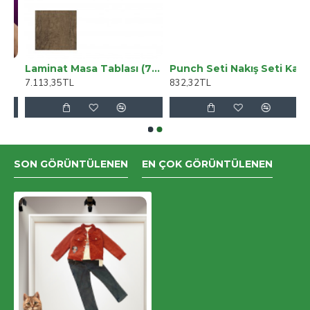
Laminat Masa Tablası (70X120) - Rustic Dark Oak
Punch Seti Nakış Seti Kasnaklı Kendin Yap Seti Seri 129
7.113,35TL
832,32TL
SON GÖRÜNTÜLENEN
EN ÇOK GÖRÜNTÜLENEN