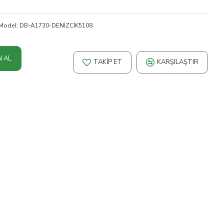
Model:
DB-A1730-DENİZCİK5108
N AL
TAKIP ET
KARŞILAŞTIR