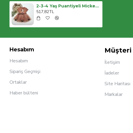
2-3-4 Yaş Puantiyeli Mickey Baskılı Kurdela Kuşaklı Astarlı Kız Bebek Tütü Elbisesi
517,82TL
Hesabım
Müşteri 
Hesabım
İletişim
Sipariş Geçmişi
İadeler
Ortaklar
Site Haritası
Haber bülteni
Markalar