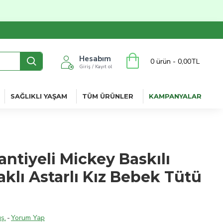
Hesabım
0 ürün - 0,00TL
Giriş / Kayıt ol
SAĞLIKLI YAŞAM
TÜM ÜRÜNLER
KAMPANYALAR
antiyeli Mickey Baskılı
klı Astarlı Kız Bebek Tütü
ş.
-
Yorum Yap