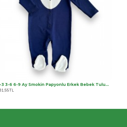
0-3 3-6 6-9 Ay Smokin Papyonlu Erkek Bebek Tulumu
81,55TL