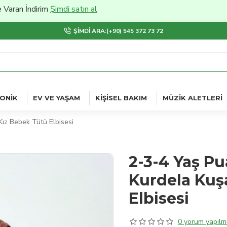
İndirim
Şimdi satın al
ŞIMDI ARA:(+90) 545 372 73 72
ONIK
EV VE YAŞAM
KIŞISEL BAKIM
MÜZIK ALETLERI
 Kız Bebek Tütü Elbisesi
2-3-4 Yaş Pu
Kurdela Kuşa
Elbisesi
0 yorum yapılmı