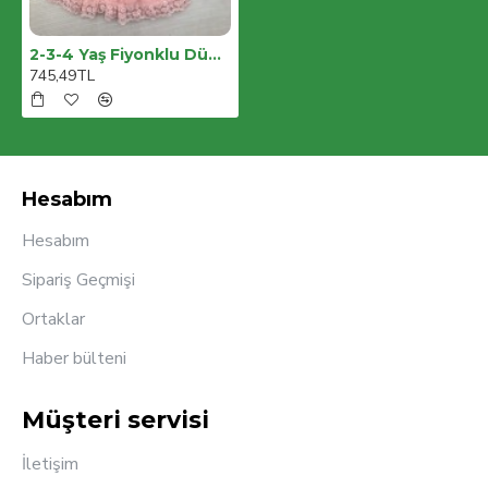
2-3-4 Yaş Fiyonklu Düğme Detaylı Tül Etek Kot Kumaş Salopet Kız Çocuk Elbisesi
745,49TL
Hesabım
Hesabım
Sipariş Geçmişi
Ortaklar
Haber bülteni
Müşteri servisi
İletişim