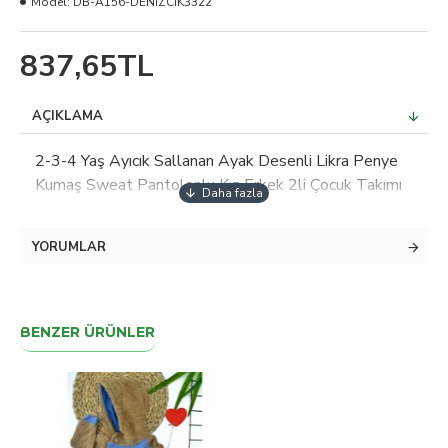
Model:
DB-A156-DENİZCİK3322
837,65TL
AÇIKLAMA
2-3-4 Yaş Ayıcık Sallanan Ayak Desenli Likra Penye
Kumaş Sweat Pantolonlu Kız Erkek 2li Çocuk Takımı
YORUMLAR
BENZER ÜRÜNLER