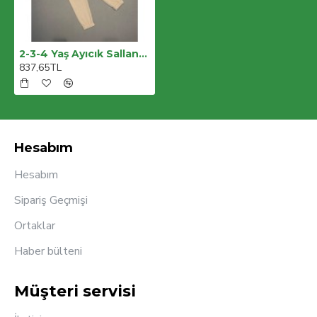
2-3-4 Yaş Ayıcık Sallanan Ayak Desenli Likra Penye Kumaş Sweat Pantolonlu Kız Erkek 2li Çocuk Takımı
837,65TL
Hesabım
Hesabım
Sipariş Geçmişi
Ortaklar
Haber bülteni
Müşteri servisi