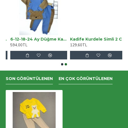
ek Bel Salaş Jeans Palazzo Pantolon. (süper Yüksek) Wide Leg
6-12-18-24 Ay Düğme Kapamalı Kapşonlu Ceket Welsoft Detaylı 2li Erkek Bebek Takımı
Kadife Kurdele Simli 2 Cm Gümüş 10 Metre
594,00TL
129,60TL
SON GÖRÜNTÜLENEN
EN ÇOK GÖRÜNTÜLENEN