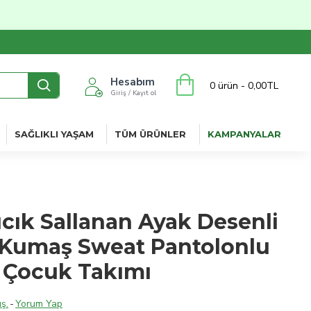
Hesabım
0 ürün - 0,00TL
Giriş / Kayıt ol
SAĞLIKLI YAŞAM
TÜM ÜRÜNLER
KAMPANYALAR
ıcık Sallanan Ayak Desenli
 Kumaş Sweat Pantolonlu
i Çocuk Takımı
ş.
-
Yorum Yap