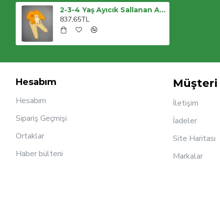
2-3-4 Yaş Ayıcık Sallanan Ayak Desenli Likra Penye Kumaş Sweat Pantolonlu Kız Erkek 2li Çocuk Takımı
837,65TL
Hesabım
Müşteri 
Hesabım
İletişim
Sipariş Geçmişi
İadeler
Ortaklar
Site Haritası
Haber bülteni
Markalar