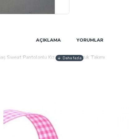
AÇIKLAMA
YORUMLAR
maş Sweat Pantolonlu Kız Erkek 2li Çocuk Takımı