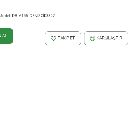
Model:
DB-A155-DENİZCİK3322
N AL
TAKIP ET
KARŞILAŞTIR