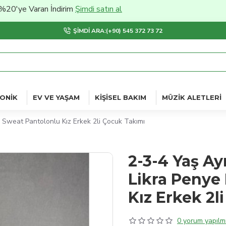
Varan İndirim
Şimdi satın al
ŞIMDI ARA:(+90) 545 372 73 72
ONIK
EV VE YAŞAM
KIŞISEL BAKIM
MÜZIK ALETLERI
 Sweat Pantolonlu Kız Erkek 2li Çocuk Takımı
2-3-4 Yaş Ay
Likra Penye
Kız Erkek 2l
0 yorum yapılmı