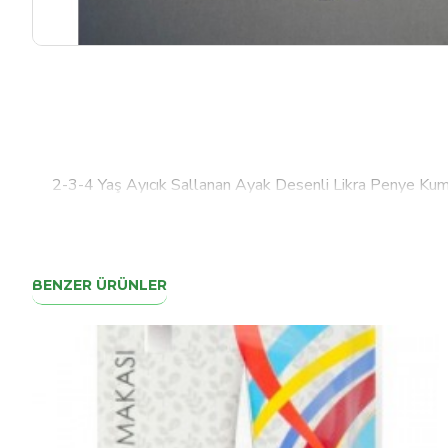
2-3-4 Yaş Ayıcık Sallanan Ayak Desenli Likra Penye Ku
BENZER ÜRÜNLER