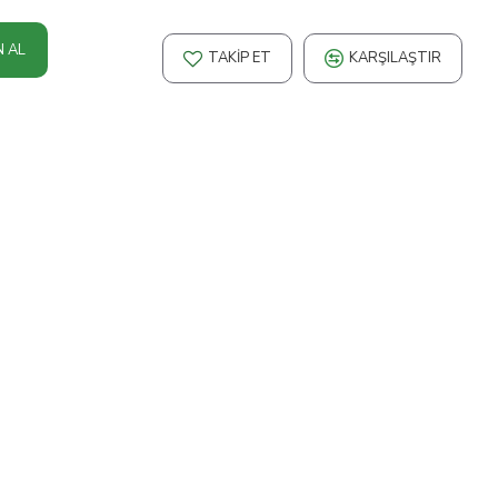
N AL
TAKIP ET
KARŞILAŞTIR