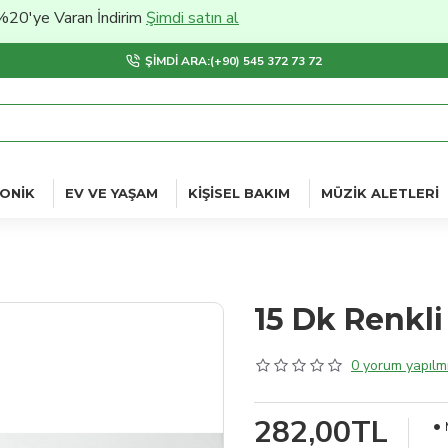
 Varan İndirim
Şimdi satın al
ŞIMDI ARA:(+90) 545 372 73 72
ONIK
EV VE YAŞAM
KIŞISEL BAKIM
MÜZIK ALETLERI
15 Dk Renkli
0 yorum yapılmı
282,00TL