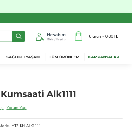
Hesabım
0 ürün - 0,00TL
Giriş / Kayıt ol
SAĞLIKLI YAŞAM
TÜM ÜRÜNLER
KAMPANYALAR
 Kumsaati Alk1111
ş.
-
Yorum Yap
Model:
MT3-KH-ALK1111