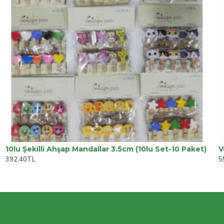
10lu Şekilli Ahşap Mandallar 3.5cm (10lu Set-10 Paket)
392,40TL
5