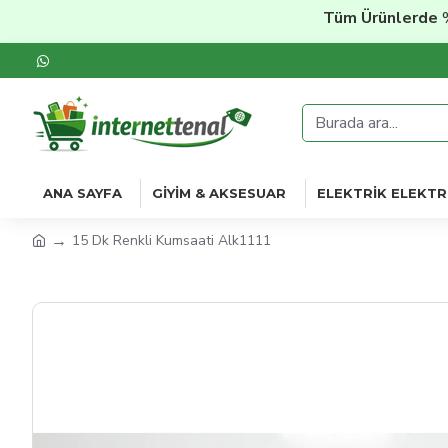
Tüm Ürünlerde
%20'ye
ANA SAYFA
GIYIM & AKSESUAR
ELEKTRIK ELEKTR
15 Dk Renkli Kumsaati Alk1111