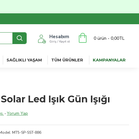
Hesabım
0 ürün - 0,00TL
Giriş / Kayıt ol
SAĞLIKLI YAŞAM
TÜM ÜRÜNLER
KAMPANYALAR
Solar Led Işık Gün Işığı
ş.
-
Yorum Yap
Model:
MT5-SP-SST-886