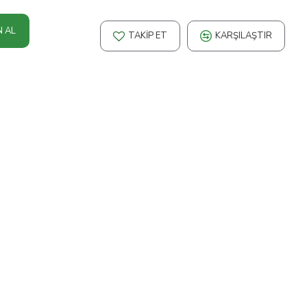
N AL
TAKIP ET
KARŞILAŞTIR