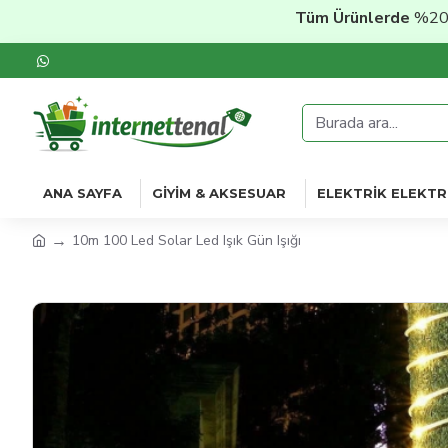
Tüm Ürünlerde
%20'ye Vara
ANA SAYFA
GIYIM & AKSESUAR
ELEKTRIK ELEKTR
10m 100 Led Solar Led Işık Gün Işığı