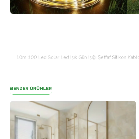
10m 100 Led Solar Led Işık Gün Işığı Şeffaf Silikon Kabl
BENZER ÜRÜNLER