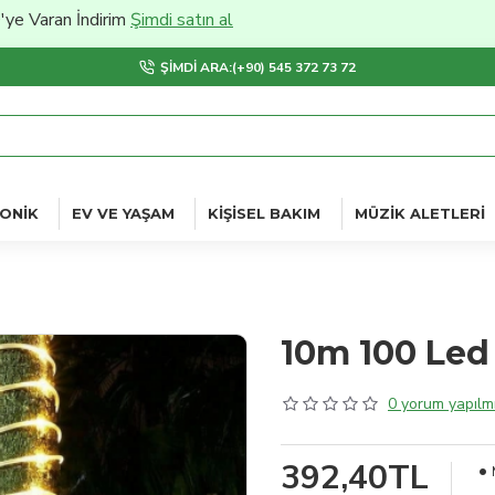
n İndirim
Şimdi satın al
ŞIMDI ARA:(+90) 545 372 73 72
ONIK
EV VE YAŞAM
KIŞISEL BAKIM
MÜZIK ALETLERI
10m 100 Led 
0 yorum yapılmı
392,40TL