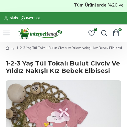
Tüm Ürünlerde
%20'ye Vara
GIRIŞ
KAYIT OL
0
0
1-2-3 Yaş Tül Tokalı Bulut Civciv Ve Yıldız Nakışlı Kız Bebek Elbisesi
1-2-3 Yaş Tül Tokalı Bulut Civciv Ve
Yıldız Nakışlı Kız Bebek Elbisesi