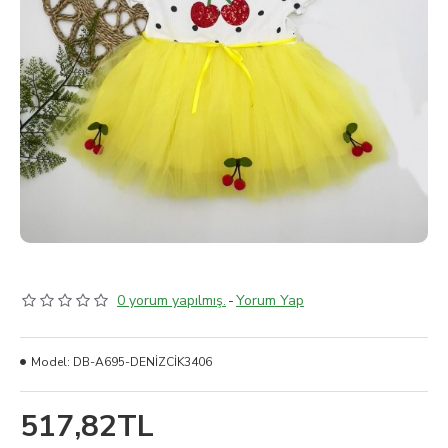
0 yorum yapılmış.
-
Yorum Yap
Model:
DB-A695-DENİZCİK3406
517,82TL