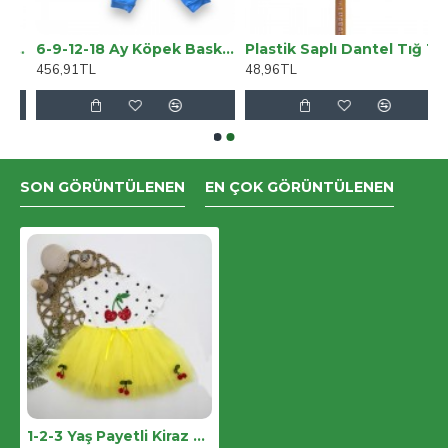
uar Kuyruk Bağı 4/4 Whittner 917916
6-9-12-18 Ay Köpek Baskılı Pamuk Penye Kumaş Erkek Bebek Takımı
Plastik Saplı Dantel Tığ 11 Numara
456,91TL
48,96TL
SON GÖRÜNTÜLENEN
EN ÇOK GÖRÜNTÜLENEN
1-2-3 Yaş Payetli Kiraz Nakışlı Kiraz Etekli Kız Bebek Tütü Elbisesi