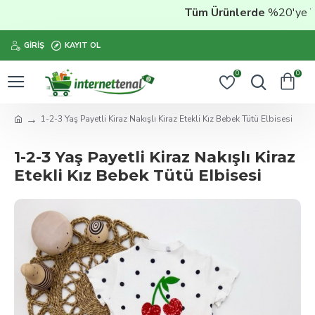
Tüm Ürünlerde
%20'ye Var
GIRIŞ
KAYIT OL
0
0
1-2-3 Yaş Payetli Kiraz Nakışlı Kiraz Etekli Kız Bebek Tütü Elbisesi
1-2-3 Yaş Payetli Kiraz Nakışlı Kiraz
Etekli Kız Bebek Tütü Elbisesi