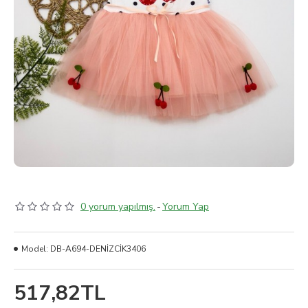
0 yorum yapılmış.
-
Yorum Yap
Model:
DB-A694-DENİZCİK3406
517,82TL