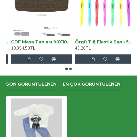
16 Pro Max uyumlu, Hakiki Deri, El Yapımı, Cüzdanlı Kılıf, Mat Siyah
CDF Masa Tablası 90X180 - DCLTM3102
Örgü Tığ Elastik Saplı 5 Numara
19.354,50TL
43,20TL
SON GÖRÜNTÜLENEN
EN ÇOK GÖRÜNTÜLENEN