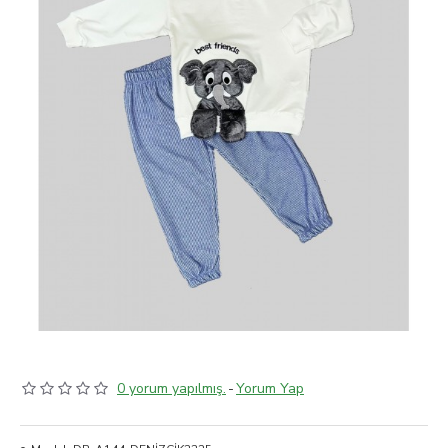
0 yorum yapılmış.
-
Yorum Yap