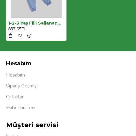
1-2-3 Yaş Filli Sallanan Ayak Desenli Likra Penye Kumaş Sweat Pantolonlu Kız Erkek 2li Çocuk Takımı
837,65TL
Hesabım
Hesabım
Sipariş Geçmişi
Ortaklar
Haber bülteni
Müşteri servisi