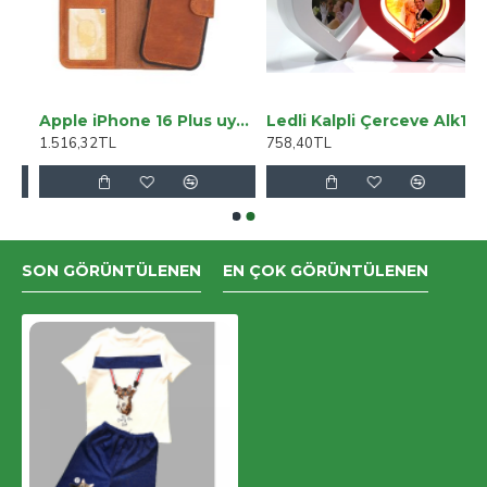
ça Kot Pantolon
Apple iPhone 16 Plus uyumlu, Hakiki Deri, El Yapımı, Cüzdanlı Kılıf, Karamel
Ledli Kalpli Çerceve Alk1299
1.516,32TL
758,40TL
SON GÖRÜNTÜLENEN
EN ÇOK GÖRÜNTÜLENEN