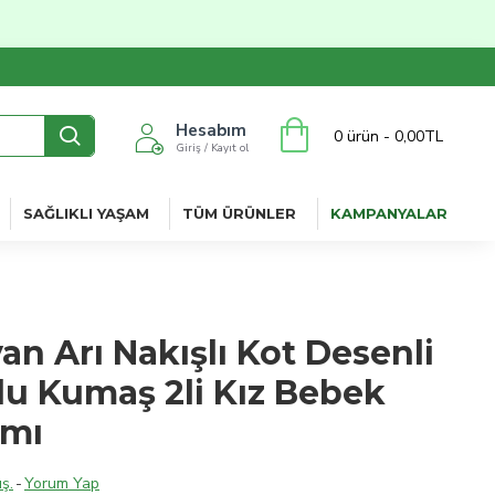
Hesabım
0 ürün - 0,00TL
Giriş / Kayıt ol
SAĞLIKLI YAŞAM
TÜM ÜRÜNLER
KAMPANYALAR
yan Arı Nakışlı Kot Desenli
u Kumaş 2li Kız Bebek
ımı
ş.
-
Yorum Yap