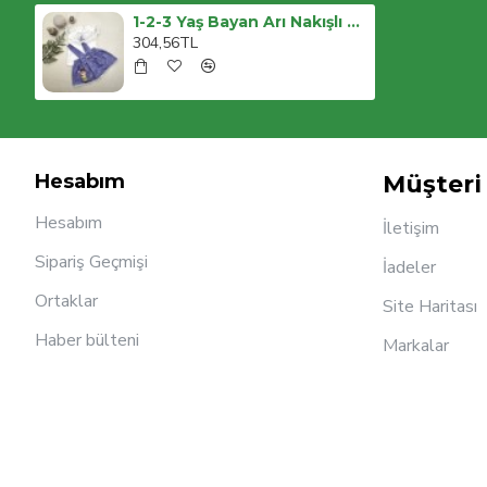
1-2-3 Yaş Bayan Arı Nakışlı Kot Desenli Etek Pamuklu Kumaş 2li Kız Bebek Salopet Takımı
304,56TL
Hesabım
Müşteri 
Hesabım
İletişim
Sipariş Geçmişi
İadeler
Ortaklar
Site Haritası
Haber bülteni
Markalar