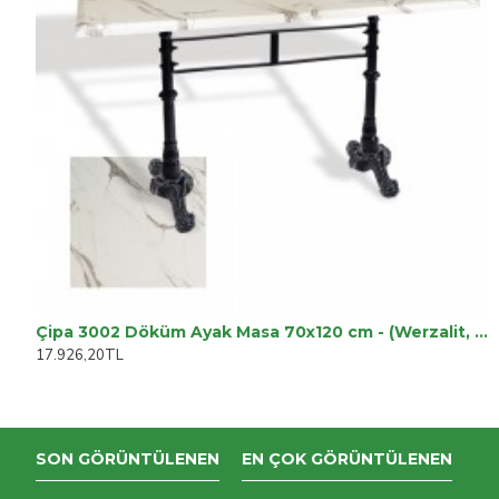
Çipa 3002 Döküm Ayak Masa 70x120 cm - (Werzalit, Wermodin ve Allzalit Tabla) - Afyon Mermer
17.926,20TL
SON GÖRÜNTÜLENEN
EN ÇOK GÖRÜNTÜLENEN