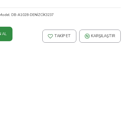
Model:
DB-A1028-DENİZCİK3237
N AL
TAKIP ET
KARŞILAŞTIR