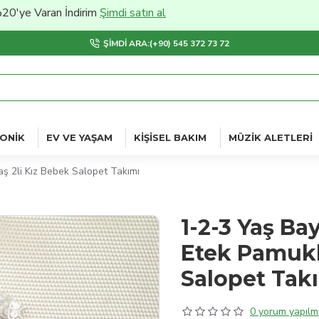
Varan İndirim
Şimdi satın al
ŞIMDI ARA:(+90) 545 372 73 72
ONIK
EV VE YAŞAM
KIŞISEL BAKIM
MÜZIK ALETLERI
ş 2li Kız Bebek Salopet Takımı
1-2-3 Yaş Ba
Etek Pamukl
Salopet Tak
0 yorum yapılmı