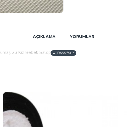
AÇIKLAMA
YORUMLAR
Kumaş 2li Kız Bebek Salopet Takımı