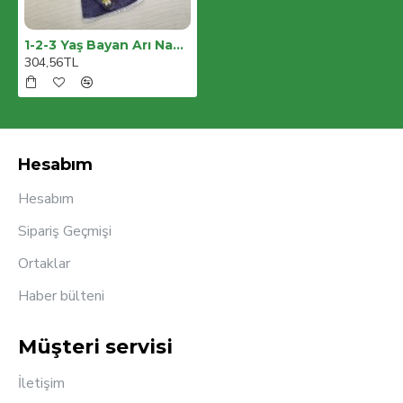
1-2-3 Yaş Bayan Arı Nakışlı Kot Desenli Etek Pamuklu Kumaş 2li Kız Bebek Salopet Takımı
304,56TL
Hesabım
Hesabım
Sipariş Geçmişi
Ortaklar
Haber bülteni
Müşteri servisi
İletişim