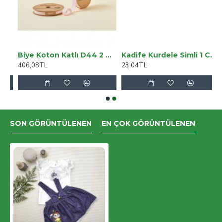
l Yüksek Bel
Biye Koton Katlı D44 2 Cm 25 Metre %65 Koton %35 Polyester
Kadife Kurdele Simli 1 Cm Kahverengi 2 Metre
406,08TL
23,04TL
SON GÖRÜNTÜLENEN
EN ÇOK GÖRÜNTÜLENEN