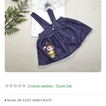
0 yorum yapılmış.
-
Yorum Yap
Model:
DB-A1027-DENİZCİK3237