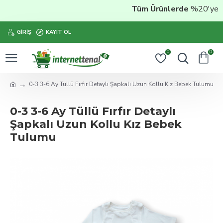
Tüm Ürünlerde
%20'ye Var
GIRIŞ
KAYIT OL
0
0
0-3 3-6 Ay Tüllü Fırfır Detaylı Şapkalı Uzun Kollu Kız Bebek Tulumu
0-3 3-6 Ay Tüllü Fırfır Detaylı
Şapkalı Uzun Kollu Kız Bebek
Tulumu