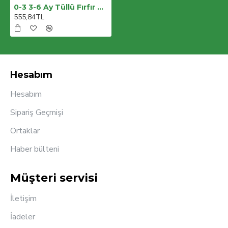
0-3 3-6 Ay Tüllü Fırfır Detaylı Şapkalı Uzun Kollu Kız Bebek Tulumu
555,84TL
Hesabım
Hesabım
Sipariş Geçmişi
Ortaklar
Haber bülteni
Müşteri servisi
İletişim
İadeler