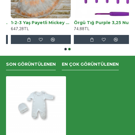
 Çımalı Yüksek Bel Salaş Paça Salaş Pantolon Palazzo
1-2-3 Yaş Payetli Mickey Nakışlı Kısa Kollu Brode Etekli 2li Kız Bebek Takımı
Örgü Tığ Purple 3,25 Numara
647,28TL
74,88TL
SON GÖRÜNTÜLENEN
EN ÇOK GÖRÜNTÜLENEN