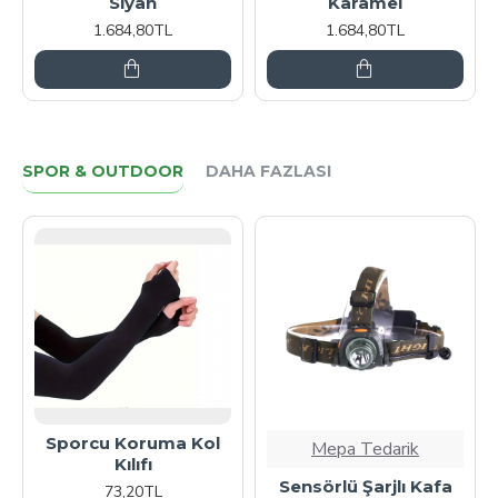
yah
Karamel
1.684,80T
,80TL
1.684,80TL
SPOR & OUTDOOR
DAHA FAZLASI
oruma Kol
Mepa Tedarik
Mepa Tedar
ıfı
Sensörlü Şarjlı Kafa
Süper Zoomlu
0TL