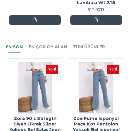
Lambası Wt-318
Lambası Wt
612,00TL
331,20TL
EN SON
EN ÇOK OY ALAN
TÜM ÜRÜNLER
YENI
YENI
 Striagth
Zoe Füme Ispanyol
Zoe Füme Isp
alı Süper
Paça Kot Pantolon
Paça Kot Pan
 Salaş Jean
Yüksek Bel Ispanyol
Yüksek Bel Is