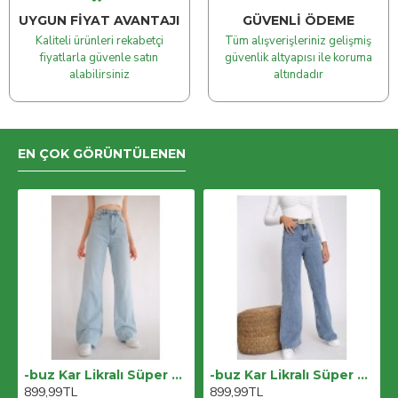
UYGUN FIYAT AVANTAJI
GÜVENLI ÖDEME
Kaliteli ürünleri rekabetçi
Tüm alışverişleriniz gelişmiş
fiyatlarla güvenle satın
güvenlik altyapısı ile koruma
alabilirsiniz
altındadır
EN ÇOK GÖRÜNTÜLENEN
-buz Kar Likralı Süper Yüksek Bel Salaş Jeans Palazzo Pantolon. (süper Yüksek) Wide Leg
-buz Kar Likralı Süper Yüksek Bel Salaş Jeans Palazzo Pantolon. (süper Yüksek) Wide Leg
899,99TL
899,99TL