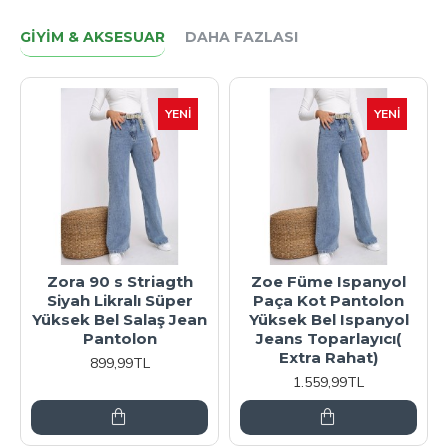
GIYIM & AKSESUAR
DAHA FAZLASI
YENI
YENI
YE
panyol
Zümra Skinny Kot
Zümra Skinny K
tolon
Pantolon Koyu Mavi
Pantolon Gri
panyol
Toparlayıcı Likralı
Toparlayıcı Likra
ayıcı(
Yüksek Bel Jean
Yüksek Bel Jea
at)
899,99TL
899,99TL
L