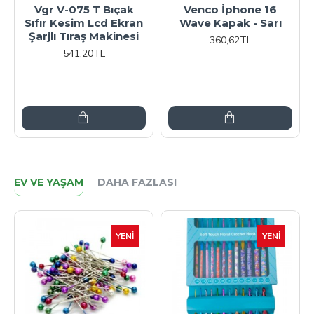
16
Volemi 00086
Vgr V-290 Altın T
arı
Profesyonel Sakal
Bıçak Sıfır Kesim Lc
Ense Çizim Epilasyon
Ekran Şarjlı Tıraş
Öncesi Dijital
Makinesi
Göstergeli Tıraş
541,20TL
Makinesi
508,80TL
EV VE YAŞAM
DAHA FAZLASI
YENI
YENI
YE