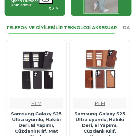
TELEFON VE GIYILEBILIR TEKNOLOJI AKSESUAR
DAHA
LM
PLM
PLM
alaxy S25
Samsung Galaxy S25
Samsung Gala
lu, Hakiki
Ultra uyumlu, Hakiki
uyumlu, Hakiki 
 Yapımı,
Deri, El Yapımı,
Yapımı, Cüzdanlı
ılıf, Mat
Cüzdanlı Kılıf,
Gölgeli Ka