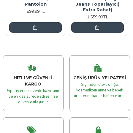
olon
Jeans Toparlayıcı(
Jeans Toparla
Extra Rahat)
Extra Raha
99TL
1.559,99TL
899,99TL
HIZLI VE GÜVENLI
GENIŞ ÜRÜN YELPAZESI
KARGO
Giyimden elektroniğe,
kozmetikten anne ve bebek
Siparişleriniz özenle hazırlanır
ürünlerine kadar binlerce ürün
ve en kısa sürede adresinize
güvenle ulaştırılır