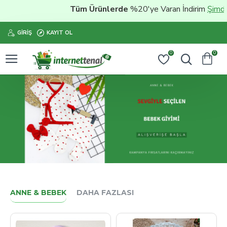
Tüm Ürünlerde
%20'ye Varan İndirim
Şimdi satın al
GIRIŞ
KAYIT OL
0
0
ANNE & BEBEK
DAHA FAZLASI