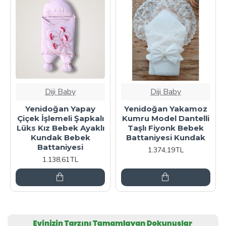
Diji Baby
Diji Baby
amoz
Yenidoğan Zürafa
Yenidoğan Yapay
telli
Nakışlı Çift Fermuarlı
Çiçek İşlemeli Şapkal
bek
Erkek Kundak Bebek
Lüks Kız Bebek Ayakl
ndak
Battaniyesi
Kundak Bebek
Battaniyesi
1.138,61TL
1.138,61TL