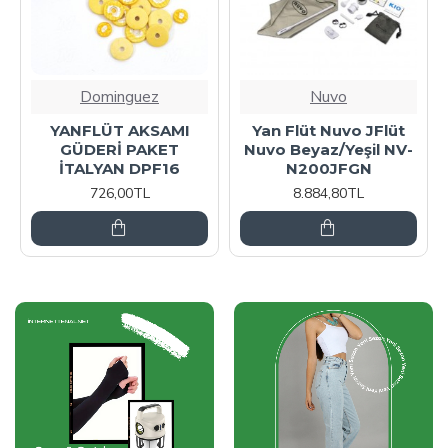
Nuvo
Manuel Raymond
Flüt Nuvo JFlüt
Zil Oryantal 4 Adet
Yay
 Beyaz/Yeşil NV-
Takım Orta Boy ZP41
Susturu
N200JFGN
28,80TL
8.884,80TL
5