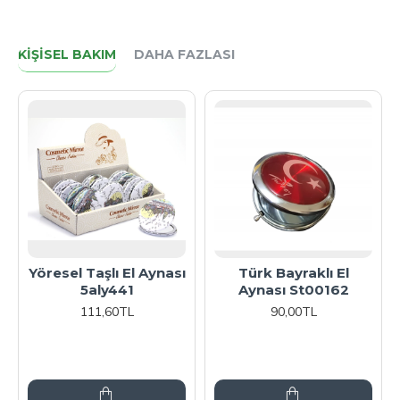
KIŞISEL BAKIM
DAHA FAZLASI
Yöresel Taşlı El Aynası
Türk Bayraklı El
5aly441
Aynası St00162
111,60TL
90,00TL