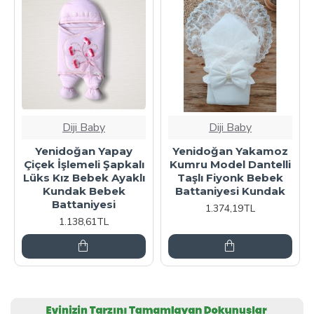
Diji Baby
Diji Baby
enidoğan Yapay
Yenidoğan Yakamoz
Yenid
ek İşlemeli Şapkalı
Kumru Model Dantelli
Nakışlı
s Kız Bebek Ayaklı
Taşlı Fiyonk Bebek
Erkek 
Kundak Bebek
Battaniyesi Kundak
Ba
Battaniyesi
1.374,19TL
1
1.138,61TL