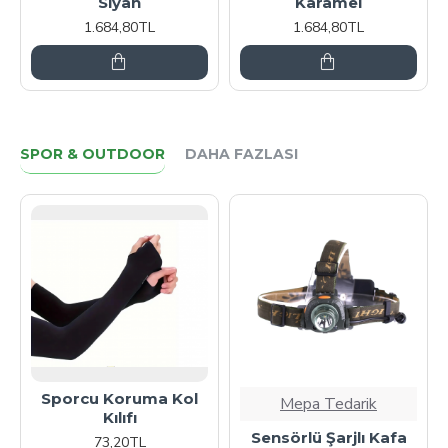
Siyah
Karamel
1.684,80TL
1.684,80TL
SPOR & OUTDOOR
DAHA FAZLASI
Sporcu Koruma Kol
Mepa Tedarik
Kılıfı
Sensörlü Şarjlı Kafa
73,20TL