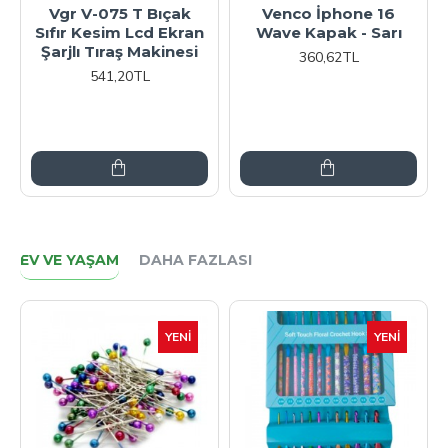
Vgr V-075 T Bıçak
Venco İphone 16
Sıfır Kesim Lcd Ekran
Wave Kapak - Sarı
Şarjlı Tıraş Makinesi
E
360,62TL
541,20TL
EV VE YAŞAM
DAHA FAZLASI
YENI
YENI