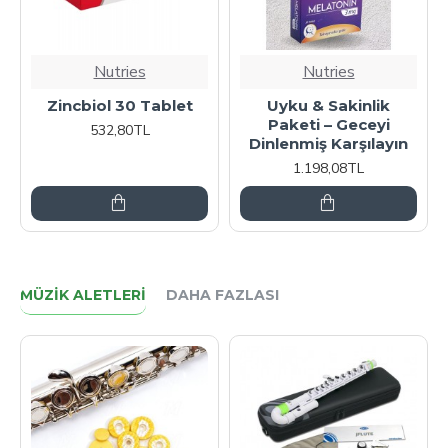
Nutries
Nutries
Zincbiol 30 Tablet
Uyku & Sakinlik
Paketi – Geceyi
532,80TL
Dinlenmiş Karşılayın
1.198,08TL
MÜZIK ALETLERI
DAHA FAZLASI