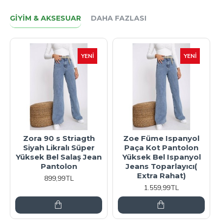
GIYIM & AKSESUAR
DAHA FAZLASI
YENI
YENI
Zora 90 s Striagth
Zoe Füme Ispanyol
Siyah Likralı Süper
Paça Kot Pantolon
Yüksek Bel Salaş Jean
Yüksek Bel Ispanyol
Pantolon
Jeans Toparlayıcı(
Extra Rahat)
899,99TL
1.559,99TL