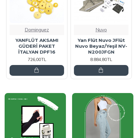
Dominguez
Nuvo
YANFLÜT AKSAMI
Yan Flüt Nuvo JFlüt
GÜDERİ PAKET
Nuvo Beyaz/Yeşil NV-
İTALYAN DPF16
N200JFGN
726,00TL
8.884,80TL