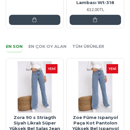
Lambası Wt-318
612,00TL
EN SON
EN ÇOK OY ALAN
TÜM ÜRÜNLER
YENI
YENI
Zora 90 s Striagth
Zoe Füme Ispanyol
Siyah Likralı Süper
Paça Kot Pantolon
Yüksek Bel Salaş Jean
Yüksek Bel Ispanyol