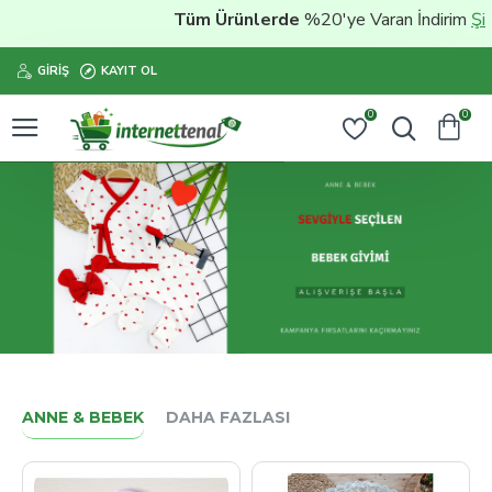
Tüm Ürünlerde
%20'ye Varan İndirim
Şimdi satı
GIRIŞ
KAYIT OL
0
0
ANNE & BEBEK
DAHA FAZLASI