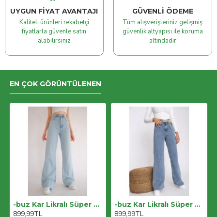
UYGUN FIYAT AVANTAJI
GÜVENLI ÖDEME
Kaliteli ürünleri rekabetçi
Tüm alışverişleriniz gelişmiş
fiyatlarla güvenle satın
güvenlik altyapısı ile koruma
alabilirsiniz
altındadır
EN ÇOK GÖRÜNTÜLENEN
-buz Kar Likralı Süper Yüksek Bel Salaş Jeans Palazzo Pantolon. (süper Yüksek) Wide Leg
-buz Kar Likralı Süper Yüksek Bel Salaş Jeans Palazzo Pantolon. (süper Yüksek) Wide Leg
899,99TL
899,99TL