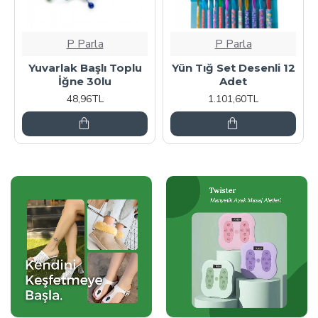
P Parla
P Parla
Yuvarlak Başlı Toplu
Yün Tığ Set Desenli 12
İğne 30lu
Adet
48,96TL
1.101,60TL