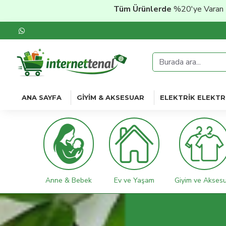
Tüm Ürünlerde
%20'ye Varan İndirim
Şimdi
ANA SAYFA
GIYIM & AKSESUAR
ELEKTRIK ELEKTR
Anne & Bebek
Ev ve Yaşam
Giyim ve Akses