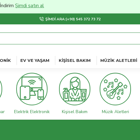
 satın al
ŞIMDI ARA:(+90) 545 372 73 72
ONIK
EV VE YAŞAM
KIŞISEL BAKIM
MÜZIK ALETLERI
uar
Elektrik Elektronik
Kişisel Bakım
Müzik Aletleri