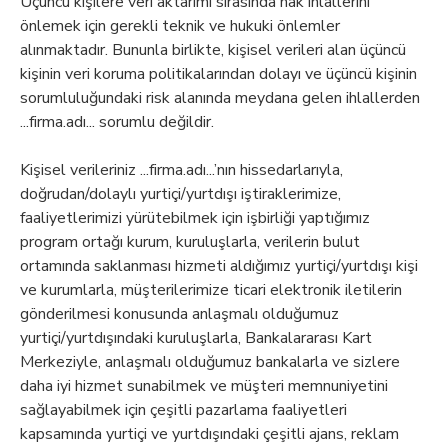
Üçüncü kişilere veri aktarımı sırasında hak ihlallerini
önlemek için gerekli teknik ve hukuki önlemler
alınmaktadır. Bununla birlikte, kişisel verileri alan üçüncü
kişinin veri koruma politikalarından dolayı ve üçüncü kişinin
sorumluluğundaki risk alanında meydana gelen ihlallerden
...firma.adı... sorumlu değildir.
Kişisel verileriniz ...firma.adı...’nın hissedarlarıyla,
doğrudan/dolaylı yurtiçi/yurtdışı iştiraklerimize,
faaliyetlerimizi yürütebilmek için işbirliği yaptığımız
program ortağı kurum, kuruluşlarla, verilerin bulut
ortamında saklanması hizmeti aldığımız yurtiçi/yurtdışı kişi
ve kurumlarla, müşterilerimize ticari elektronik iletilerin
gönderilmesi konusunda anlaşmalı olduğumuz
yurtiçi/yurtdışındaki kuruluşlarla, Bankalararası Kart
Merkeziyle, anlaşmalı olduğumuz bankalarla ve sizlere
daha iyi hizmet sunabilmek ve müşteri memnuniyetini
sağlayabilmek için çeşitli pazarlama faaliyetleri
kapsamında yurtiçi ve yurtdışındaki çeşitli ajans, reklam