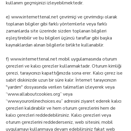
kullanım geçmişinizi izleyebilmektedir.
e) www.internettenal.net çevrimiçi ve çevrimdışı olarak
toplanan bilgiler gibi farklı yöntemlerle veya farklı
zamanlarda site üzerinde sizden toplanan bilgileri
eşleştirebilir ve bu bilgileri üçüncü taraflar gibi başka
kaynaklardan alınan bilgilerle birlikte kullanabilir.
f) www.internettenal.net mobil uygulamasında oturum
çerezleri ve kalıcı çerezler kullanmaktadır. Oturum kimliği
çerezi, tarayıcınızı kapattığınızda sona erer. Kalıcı çerez ise
sabit diskinizde uzun bir süre kalır. İnternet tarayıcınızın
"yardım" dosyasında verilen talimatları izleyerek veya
“www.allaboutcookies.org” veya
“www.youronlinechoices.eu” adresini ziyaret ederek kalıcı
çerezleri kaldırabilir ve hem oturum çerezlerini hem de
kalıcı çerezleri reddedebilirsiniz. Kalıcı çerezleri veya
oturum çerezlerini reddederseniz, web sitesini, mobil
uygulamayı kullanmaya devam edebilirsiniz fakat web