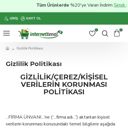
Tüm Ürünlerde
%20'ye Varan İndirim
Şimdi satın al
GIRIŞ
KAYIT OL
0
0
Gizlilik Politikası
Gizlilik Politikası
GİZLİLİK/ÇEREZ/KİŞİSEL
VERİLERİN KORUNMASI
POLİTİKASI
...FİRMA.ÜNVANI…’ne (“...firma.adı...”) aktarılan kişisel
verilerin korunması konusundaki temel bilgilere aşağıda