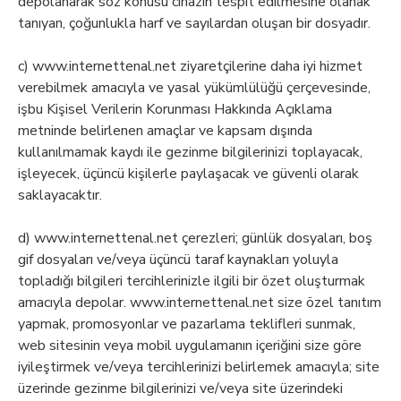
depolanarak söz konusu cihazın tespit edilmesine olanak
tanıyan, çoğunlukla harf ve sayılardan oluşan bir dosyadır.
c) www.internettenal.net ziyaretçilerine daha iyi hizmet
verebilmek amacıyla ve yasal yükümlülüğü çerçevesinde,
işbu Kişisel Verilerin Korunması Hakkında Açıklama
metninde belirlenen amaçlar ve kapsam dışında
kullanılmamak kaydı ile gezinme bilgilerinizi toplayacak,
işleyecek, üçüncü kişilerle paylaşacak ve güvenli olarak
saklayacaktır.
d) www.internettenal.net çerezleri; günlük dosyaları, boş
gif dosyaları ve/veya üçüncü taraf kaynakları yoluyla
topladığı bilgileri tercihlerinizle ilgili bir özet oluşturmak
amacıyla depolar. www.internettenal.net size özel tanıtım
yapmak, promosyonlar ve pazarlama teklifleri sunmak,
web sitesinin veya mobil uygulamanın içeriğini size göre
iyileştirmek ve/veya tercihlerinizi belirlemek amacıyla; site
üzerinde gezinme bilgilerinizi ve/veya site üzerindeki