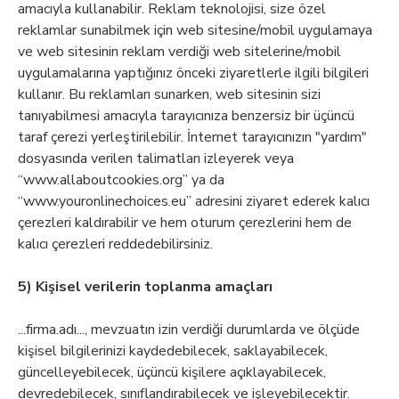
amacıyla kullanabilir. Reklam teknolojisi, size özel
reklamlar sunabilmek için web sitesine/mobil uygulamaya
ve web sitesinin reklam verdiği web sitelerine/mobil
uygulamalarına yaptığınız önceki ziyaretlerle ilgili bilgileri
kullanır. Bu reklamları sunarken, web sitesinin sizi
tanıyabilmesi amacıyla tarayıcınıza benzersiz bir üçüncü
taraf çerezi yerleştirilebilir. İnternet tarayıcınızın "yardım"
dosyasında verilen talimatları izleyerek veya
“www.allaboutcookies.org” ya da
“www.youronlinechoices.eu” adresini ziyaret ederek kalıcı
çerezleri kaldırabilir ve hem oturum çerezlerini hem de
kalıcı çerezleri reddedebilirsiniz.
5) Kişisel verilerin toplanma amaçları
...firma.adı..., mevzuatın izin verdiği durumlarda ve ölçüde
kişisel bilgilerinizi kaydedebilecek, saklayabilecek,
güncelleyebilecek, üçüncü kişilere açıklayabilecek,
devredebilecek, sınıflandırabilecek ve işleyebilecektir.